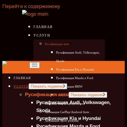
Перейти к содержимому
ГЛАВНАЯ
УСЛУГИ
Русификация авто
Русификация Audi, Volkswagen,
Skoda
Русификация Kia и Hyundai
ГЛАВНАЯ
Русификация Mazda и Ford
Показать подменю
УСЛУГИ
Русификация BMW
Русификация авто
Показать подменю
Русификация приборной панели
Русификация Audi, Volkswagen,
Заправка автокондиционеров
Skoda
Активация CarPlay/Android Auto
Русификация Kia и Hyundai
Активация Sport режима
Русификация Mazda и Ford